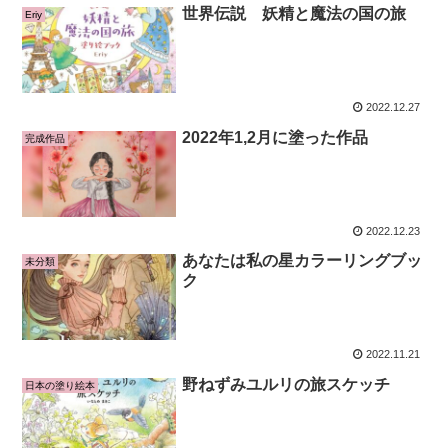
世界伝説 妖精と魔法の国の旅
Eriy
2022.12.27
2022年1,2月に塗った作品
完成作品
2022.12.23
あなたは私の星カラーリングブッ
未分類
ク
2022.11.21
野ねずみユルリの旅スケッチ
日本の塗り絵本