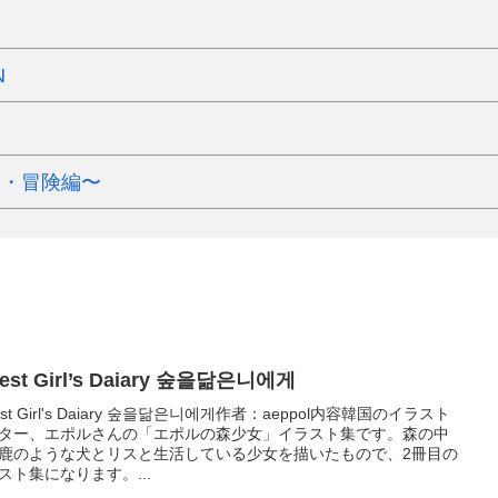
N
旅・冒険編〜
Forest Girl’s Daiary 숲을닮은니에게
est Girl's Daiary 숲을닮은니에게作者：aeppol内容韓国のイラスト
ター、エポルさんの「エポルの森少女」イラスト集です。森の中
鹿のような犬とリスと生活している少女を描いたもので、2冊目の
スト集になります。...