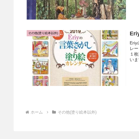
E
その他(塗り絵本以外)
Er
レー
１枚
いま
ホーム
その他(塗り絵本以外)