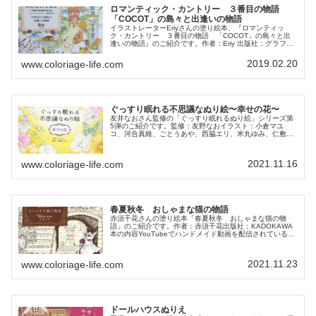
ロマンティック・カントリー ３番目の物語
「COCOT」の島々と出逢いの物語
イラストレーターEriyさんの塗り絵本、『ロマンティッ
ク・カントリー ３番目の物語 「COCOT」の島々と出
逢いの物語』のご紹介です。作者：Eriy 出版社：グラフィ
ック社本の内容「ロマンティック・カントリー」シリーズ
の第３弾です。物語の中...
2019.02.20
www.coloriage-life.com
ぐっすり眠れる不思議なぬり絵〜幸せの花〜
友井なおさん監修の「ぐっすり眠れるぬり絵」シリーズ第
5弾のご紹介です。監修：友野なおイラスト：小倉マユ
コ、河合真維、ごとうあや、西脇エリ、米丸ゆみ、仁敷典
子出版社：西東社本の内容「ぐっすり眠れる不思議なぬり
絵」シリーズ第5弾。睡眠コンサルタ...
2021.11.16
www.coloriage-life.com
春夏秋冬 おしゃまな猫の物語
赤須千花さんの塗り絵本「春夏秋冬 おしゃまな猫の物
語」のご紹介です。作者：赤須千花出版社：KADOKAWA
本の内容YouTubeでハンドメイド動画を配信されている、
「Nelco neco」こと赤須千花さんの初の塗り絵本です。お
しゃまな猫の姉...
2021.11.23
www.coloriage-life.com
ドールハウスぬりえ