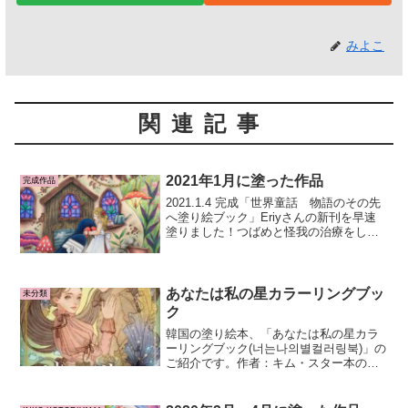
みよこ
関連記事
2021年1月に塗った作品
完成作品
2021.1.4 完成「世界童話 物語のその先
へ塗り絵ブック」Eriyさんの新刊を早速
塗りました！つばめと怪我の治療をして
いる親指姫がとても可愛いページです♡
やっぱりEriyさんの描く童話は優しくて
可愛い♡どのページから塗るか迷ってし
まいま...
あなたは私の星カラーリングブッ
未分類
ク
韓国の塗り絵本、「あなたは私の星カラ
ーリングブック(너는나의별컬러링북)」の
ご紹介です。作者：キム・スター本の内
容韓国の塗り絵本です。恋人たちの甘い
瞬間と愛を詰め込んだラブファンタジー
ブックです。星座、誕生石、花言葉など