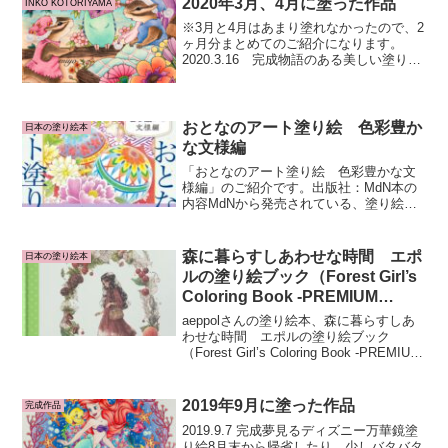
2020年3月、4月に塗った作品
INKO KOTORIYAMA
幻想的な素材と東洋、...
※3月と4月はあまり塗れなかったので、2
ヶ月分まとめてのご紹介になります。
2020.3.16 完成物語のある美しい塗り
絵 HAPPY BIRTHDAY！！物語の塗り
絵本なので、1ページ目の見開きから。リ
スがとても可愛いくて、もったいなくて
な...
おとなのアート塗り絵 色彩豊か
日本の塗り絵本
な文様編
「おとなのアート塗り絵 色彩豊かな文
様編」のご紹介です。出版社：MdN本の
内容MdNから発売されている、塗り絵で
はじめるアートな時間をコンセプトにし
た、「おとなの塗り絵」シリーズの第2
弾。今作は伝統の和柄の文様の塗り絵で
森に暮らすしあわせな時間 エポ
日本の塗り絵本
す。「葵」「鴨」「孔...
ルの塗り絵ブック（Forest Girl’s
Coloring Book -PREMIUM
EDITION-)
aeppolさんの塗り絵本、森に暮らすしあ
わせな時間 エポルの塗り絵ブック
（Forest Girl’s Coloring Book -PREMIUM
EDITION-)のご紹介です。作者：aeppol日
本語版はこちら↓本の内容韓国のイラス
ト...
2019年9月に塗った作品
完成作品
2019.9.7 完成夢見るディズニー万華鏡塗
り絵8月末から帰省したり、少しバタバタ