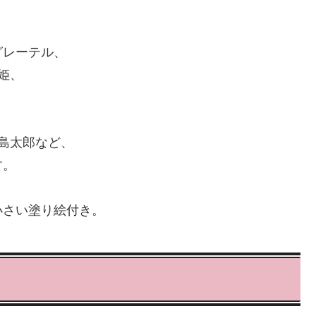
グレーテル、
姫、
、
島太郎など、
す。
小さい塗り絵付き。