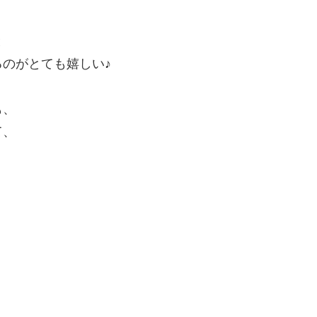
と
のがとても嬉しい♪
も、
て、