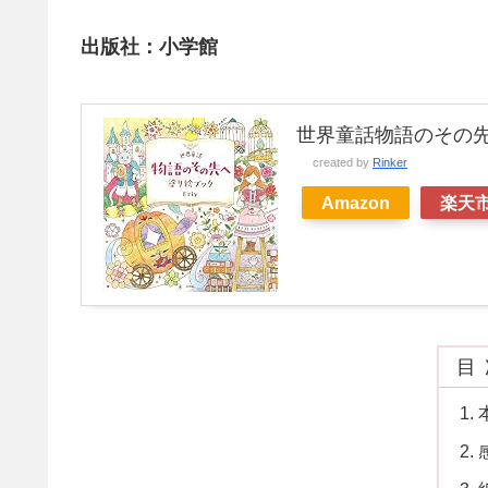
出版社：小学館
世界童話物語のその
created by
Rinker
Amazon
楽天
目