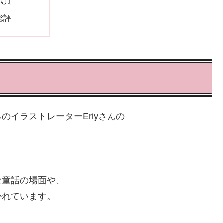
紙質
総評
イラストレーターEriyさんの
な童話の場面や、
かれています。